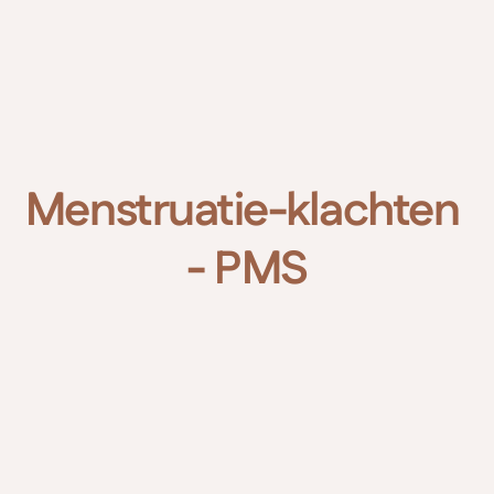
MesoVisie
Maak afspraak
Menstruatie-klachten 
- PMS